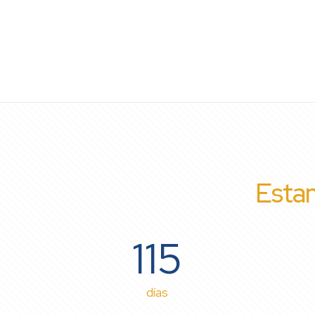
Estam
115
días