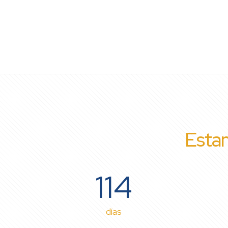
Estam
114
días