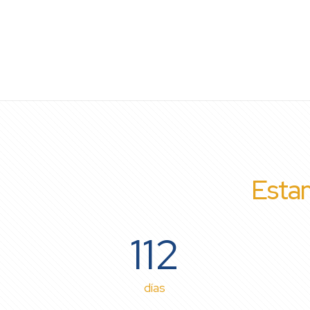
Estam
112
días