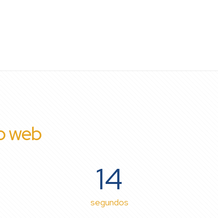
io web
13
segundos