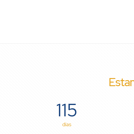
Estam
115
días