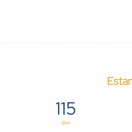
Estam
115
días