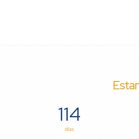
Estam
114
días